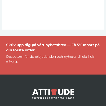
Skriv upp dig på vårt nyhetsbrev — Få 5% rabatt på
din första order
Dessutom får du erbjudanden och nyheter direkt i din
inkorg.