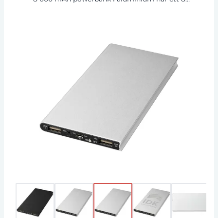
000 mAh litiumpolymerbatteri av klass A och
en tunn design. LED-indikatorn tänds under
laddning och visar den återstående
batterikapaciteten i din powerbank. Den har en
inmatning och utmatning på 5 V/2 A och är
tillverkad av slitstarkt aluminium. Innehåller en
laddningskabel med USB till mikro-USB.
Levereras i en vit Avenue presentask.
Aluminium.