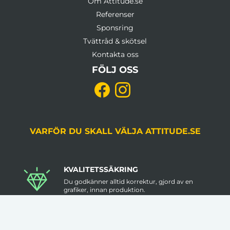
Om Attitude.se
Referenser
Sponsring
Tvättråd & skötsel
Kontakta oss
FÖLJ OSS
VARFÖR DU SKALL VÄLJA ATTITUDE.SE
KVALITETSSÄKRING
Du godkänner alltid korrektur, gjord av en
grafiker, innan produktion.
LÅGA VOLYMKRAV
Flera av våra artiklar har 1 artikel som minsta