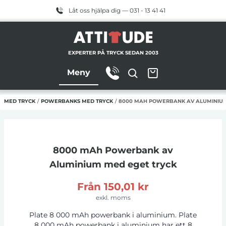
Låt oss hjälpa dig — 031 - 13 41 41
EXPERTER PÅ TRYCK SEDAN 2003
Meny
K MED TRYCK
/
POWERBANKS MED TRYCK
/
8000 MAH POWERBANK AV ALUMINIU
8000 mAh Powerbank av
Aluminium
med eget tryck
Från
150,01 kr
exkl. moms
Plate 8 000 mAh powerbank i aluminium. Plate
8 000 mAh powerbank i aluminium har ett 8