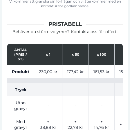
Vi kommer att granska din förfrågan och vi återkommer med en
korrektur för godkännande.
PRISTABELL
Behöver du större volymer? Kontakta oss för offert.
ANTAL
(PRIS /
x
1
x
50
x
100
x
2
ST)
Tabell som visar priser för produkt, tryckalternativ oc
Produkt
230,00 kr
177,42 kr
161,53 kr
154,4
Tryck
Utan
-
-
-
-
gravyr
Med
+
+
+
+ 11,6
gravyr
38,88 kr
22,78 kr
14,76 kr