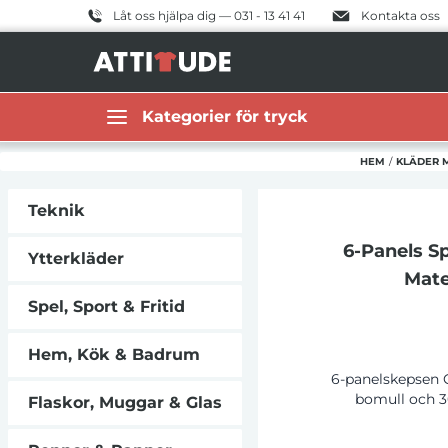
Låt oss hjälpa dig — 031 - 13 41 41
Kontakta oss
Kategorier för tryck
HEM
/
KLÄDER 
Teknik
6-Panels S
Ytterkläder
Mate
Spel, Sport & Fritid
Hem, Kök & Badrum
6-panelskepsen O
bomull och 3
Flaskor, Muggar & Glas
utformad för be
på 58 cm och m