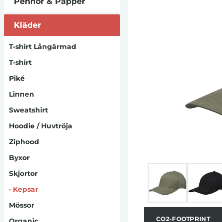
Pennor & Papper
säker justering
fibrer där förs
Kläder
färg har använ
behovet av n
engagemang för 
T-shirt Långärmad
mängden avfall oc
T-shirt
kepsar leverer
Denna innova
Piké
användare att s
Linnen
QR-kod, vilket ök
bidrar till en s
Sweatshirt
de
Hoodie / Huvtröja
Ziphood
Byxor
Skjortor
·
Kepsar
Mössor
CO2-FOOTPRINT
Organic