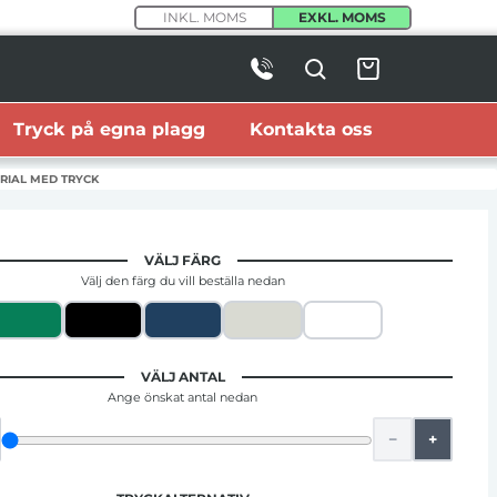
INKL. MOMS
EXKL. MOMS
Tryck på egna plagg
Kontakta oss
RIAL MED TRYCK
VÄLJ FÄRG
Välj den färg du vill beställa nedan
VÄLJ ANTAL
Ange önskat antal nedan
−
+