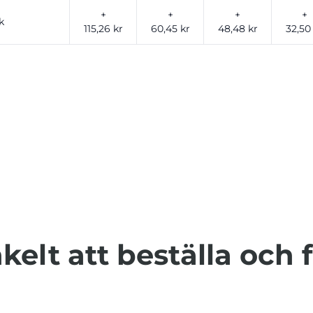
+
+
+
+
k
115,26 kr
60,45 kr
48,48 kr
32,50
kelt att beställa och 