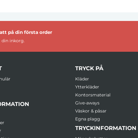
tt på din första order
 din inkorg.
T
TRYCK PÅ
mulär
Kläder
Ytterkläder
Kontorsmaterial
Give-aways
ORMATION
Väskor & påsar
Egna plagg
er
TRYCKINFORMATION
r