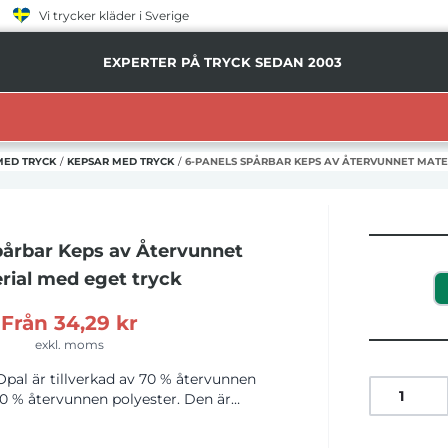
Vi trycker kläder i Sverige
EXPERTER PÅ TRYCK SEDAN 2003
MED TRYCK
/
KEPSAR MED TRYCK
/
6-PANELS SPÅRBAR KEPS AV ÅTERVUNNET MATE
pårbar Keps av Återvunnet
rial
med eget tryck
Från
34,29 kr
exkl. moms
pal är tillverkad av 70 % återvunnen
0 % återvunnen polyester. Den är
kväm passform med en huvudomkrets
etallspännet säkerställer enkel och