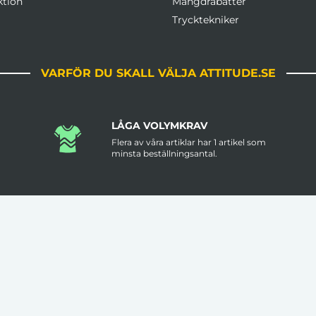
ktion
Mängdrabatter
Trycktekniker
VARFÖR DU SKALL VÄLJA ATTITUDE.SE
LÅGA VOLYMKRAV
Flera av våra artiklar har 1 artikel som
minsta beställningsantal.
FRI FRAKT ÖVER 3000KR
Leveranstid är ungefär 2 veckor men
.
prata med oss om det är brådskande.