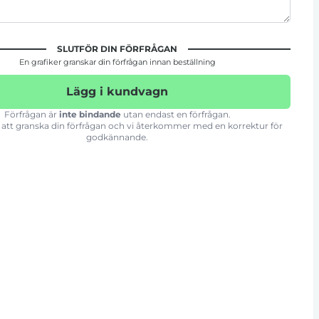
SLUTFÖR DIN FÖRFRÅGAN
En grafiker granskar din förfrågan innan beställning
Lägg i kundvagn
Förfrågan är
inte bindande
utan endast en förfrågan.
att granska din förfrågan och vi återkommer med en korrektur för
godkännande.