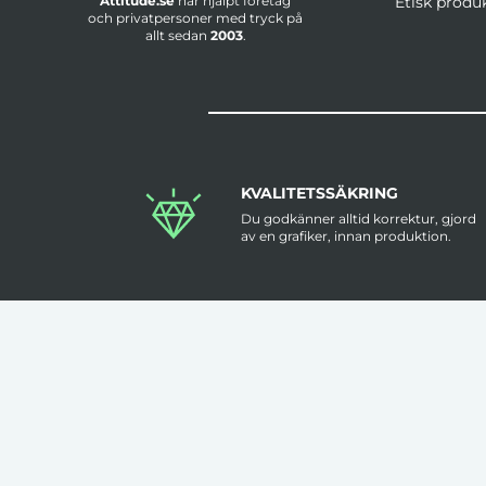
Attitude.se
har hjälpt företag
Etisk produ
och privatpersoner med tryck på
allt sedan
2003
.
KVALITETSSÄKRING
Du godkänner alltid korrektur, gjord
av en grafiker, innan produktion.
KLÄDER TRYCKS I SVERIGE
Flera av våra kläder trycks i Sverige
med hög kvalitet & låga felmarginaler