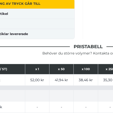
NG AV TRYCK GÅR TILL
tikel
tiklar levererade
PRISTABELL
Behöver du större volymer? Kontakta oss
/ ST)
x
1
x
50
x
100
x
25
ser för produkt, tryckalternativ och storlekar baserat på a
t
52,00 kr
41,94 kr
38,46 kr
35,30
ck
-
-
-
-