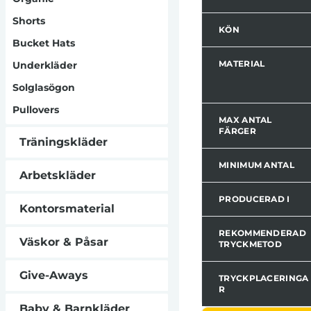
Shorts
KÖN
Bucket Hats
MATERIAL
Underkläder
Solglasögon
Pullovers
MAX ANTAL
FÄRGER
Träningskläder
MINIMUM ANTAL
Arbetskläder
PRODUCERAD I
Kontorsmaterial
REKOMMENDERAD
Väskor & Påsar
TRYCKMETOD
Give-Aways
TRYCKPLACERINGA
R
Baby & Barnkläder