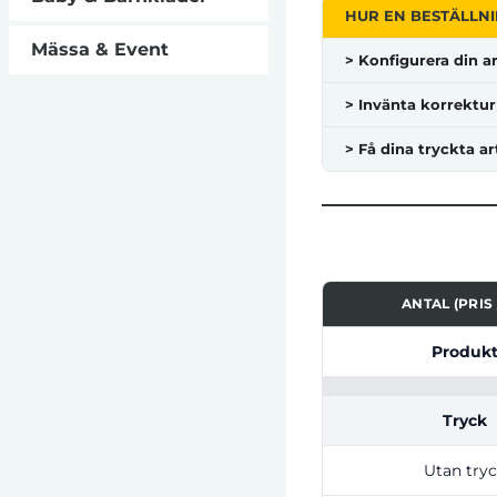
HUR EN BESTÄLLNI
Mässa & Event
> Konfigurera din ar
> Invänta korrektur
> Få dina tryckta ar
ANTAL (PRIS 
Tabell som visar pri
Produk
Tryck
Utan try