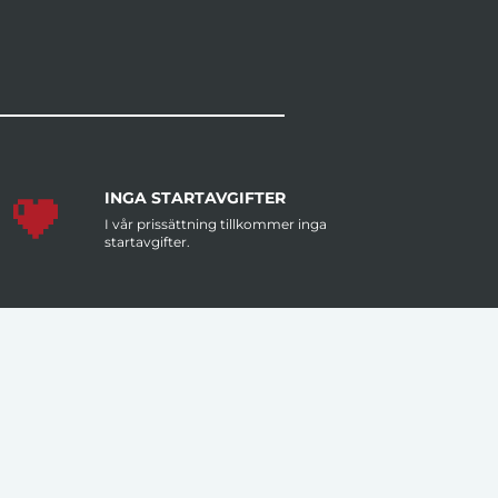
INGA STARTAVGIFTER
I vår prissättning tillkommer inga
startavgifter.
MÄNGDRABATT
Större antal artiklar per order ger dig
lägre pris per artikel.