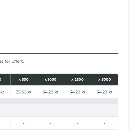
 för offert.
0
x
500
x
1000
x
2500
x
5000
ntal
 kr
35,30 kr
34,29 kr
34,29 kr
34,29 kr
-
-
-
-