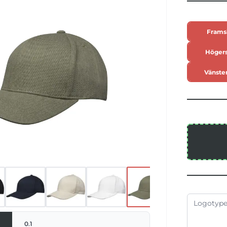
. Kepsen innehåller Cyclo®-återvunna
orterat avfall som bestämmer garnets
ts. Dessa fibrer minskar inte bara
Frams
ya resurser utan bidrar också ett
ett cirkulärt liv genom att minska
Höger
h verka för ett slutet kretslopp. Alla
as dessutom med en Aware™-spårare.
Vänster
tiva funktion gör det möjligt för
påra varans ursprung och resa via en
ar transparensen i leveranskedjan och
tarkare koppling mellan produkten och
ss produktionsprocess.
0.1