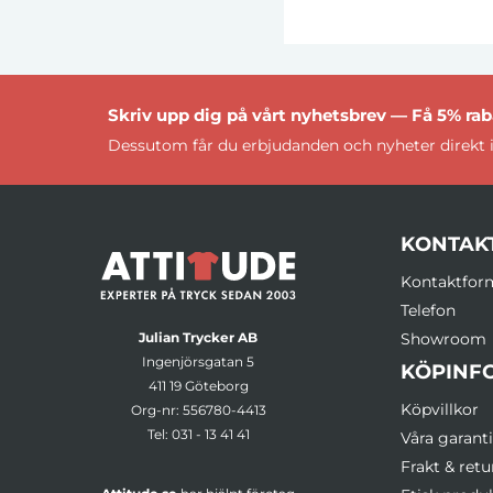
Skriv upp dig på vårt nyhetsbrev — Få 5% raba
Dessutom får du erbjudanden och nyheter direkt i
KONTAK
Kontaktfor
Telefon
Julian Trycker AB
Showroom
Ingenjörsgatan 5
KÖPINF
411 19 Göteborg
Köpvillkor
Org-nr: 556780-4413
Tel:
031 - 13 41 41
Våra garanti
Frakt & retu