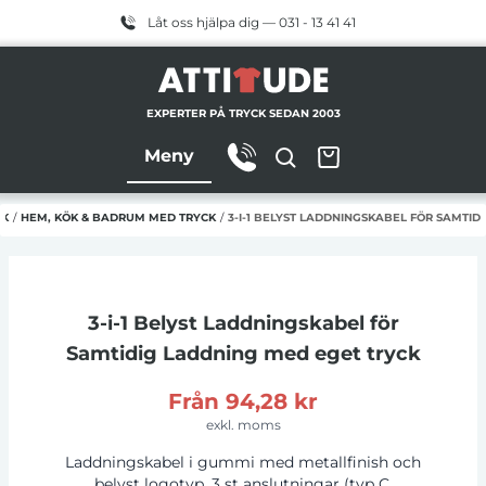
Låt oss hjälpa dig — 031 - 13 41 41
EXPERTER PÅ TRYCK SEDAN 2003
Meny
CK
/
HEM, KÖK & BADRUM MED TRYCK
/
3-I-1 BELYST LADDNINGSKABEL FÖR SAMTID
3-i-1 Belyst Laddningskabel för
Samtidig Laddning
med eget tryck
Från
94,28 kr
exkl. moms
Laddningskabel i gummi med metallfinish och
belyst logotyp. 3 st anslutningar (typ C,