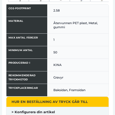
CO2-FOOTPRINT
2.58
MATERIAL
Återvunnen PET plast, Metal,
gummi
MAX ANTAL FÄRGER
1
MINIMUM ANTAL
50
PRODUCERAD I
KINA
REKOMMENDERAD
Gravyr
TRYCKMETOD
TRYCKPLACERINGAR
Baksidan, Framsidan
HUR EN BESTÄLLNING AV TRYCK GÅR TILL
> Konfigurera din artikel