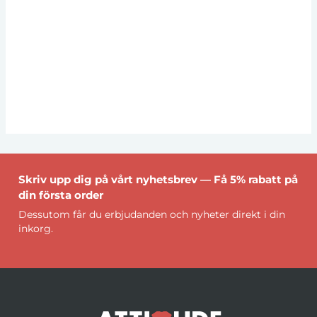
Skriv upp dig på vårt nyhetsbrev — Få 5% rabatt på
din första order
Dessutom får du erbjudanden och nyheter direkt i din
inkorg.