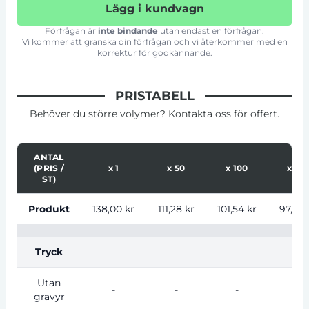
Lägg i kundvagn
Förfrågan är
inte bindande
utan endast en förfrågan.
Vi kommer att granska din förfrågan och vi återkommer med en
korrektur för godkännande.
PRISTABELL
Behöver du större volymer? Kontakta oss för offert.
ANTAL
(PRIS /
x
1
x
50
x
100
x
25
ST)
Tabell som visar priser för produkt, tryckalternativ oc
Produkt
138,00 kr
111,28 kr
101,54 kr
97,06 
Tryck
Utan
-
-
-
-
gravyr