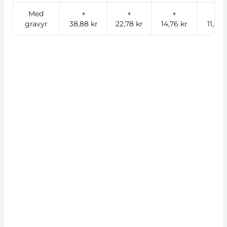
Med
+
+
+
+
gravyr
38,88 kr
22,78 kr
14,76 kr
11,65 