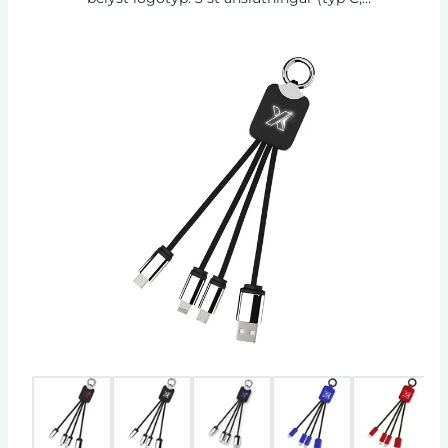
Android, iPhone). Upp till tre enheter kan laddas
samtidigt. Längd på kablar (inkl. kontakter): 10
cm. RPET-plastkabel och förpackningen är
tillverkad av återvunnet papper och återvunnen
plast.