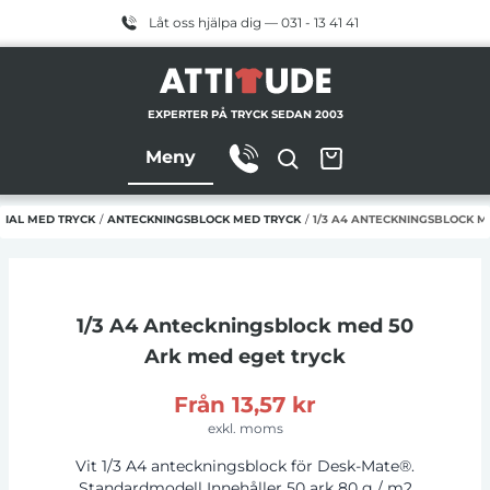
Låt oss hjälpa dig — 031 - 13 41 41
EXPERTER PÅ TRYCK SEDAN 2003
Meny
IAL MED TRYCK
/
ANTECKNINGSBLOCK MED TRYCK
/
1/3 A4 ANTECKNINGSBLOCK M
1/3 A4 Anteckningsblock med 50
Ark
med eget tryck
Från
13,57 kr
exkl. moms
Vit 1/3 A4 anteckningsblock för Desk-Mate®.
Standardmodell Innehåller 50 ark 80 g / m2