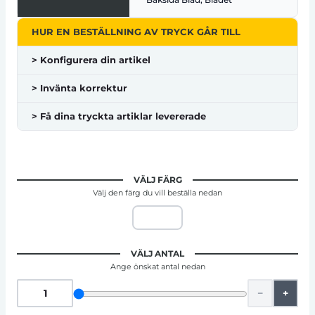
HUR EN BESTÄLLNING AV TRYCK GÅR TILL
> Konfigurera din artikel
> Invänta korrektur
> Få dina tryckta artiklar levererade
VÄLJ FÄRG
Välj den färg du vill beställa nedan
VÄLJ ANTAL
Ange önskat antal nedan
−
+