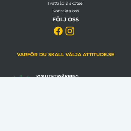
Tvättråd & skötsel
Kontakta oss
FÖLJ OSS
VARFÖR DU SKALL VÄLJA ATTITUDE.SE
KVALITETSSÄKRING
Du godkänner alltid korrektur, gjord av en
grafiker, innan produktion.
LÅGA VOLYMKRAV
Flera av våra artiklar har 1 artikel som minsta
beställningsantal.
INGA STARTAVGIFTER