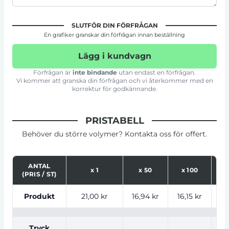
SLUTFÖR DIN FÖRFRÅGAN
En grafiker granskar din förfrågan innan beställning
Lägg i kundvagn
Förfrågan är
inte bindande
utan endast en förfrågan.
Vi kommer att granska din förfrågan och vi återkommer med en
korrektur för godkännande.
PRISTABELL
Behöver du större volymer? Kontakta oss för offert.
ANTAL
x
1
x
50
x
100
(PRIS / ST)
Tabell som visar priser för produkt, tryckalternativ oc
Produkt
21,00 kr
16,94 kr
16,15 kr
15
Tryck