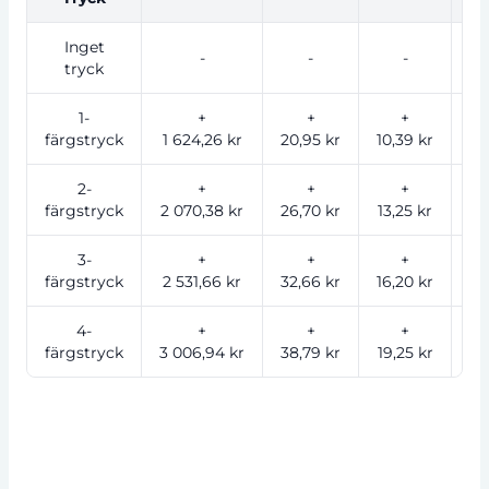
Inget
-
-
-
tryck
1-
+
+
+
färgstryck
1 624,26 kr
20,95 kr
10,39 kr
6,
2-
+
+
+
färgstryck
2 070,38 kr
26,70 kr
13,25 kr
7,
3-
+
+
+
färgstryck
2 531,66 kr
32,66 kr
16,20 kr
9,
4-
+
+
+
färgstryck
3 006,94 kr
38,79 kr
19,25 kr
11