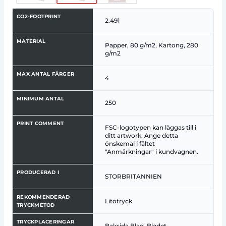
CO2-FOOTPRINT
2.491
MATERIAL
Papper, 80 g/m2, Kartong, 280
g/m2
MAX ANTAL FÄRGER
4
MINIMUM ANTAL
250
PRINT COMMENT
FSC-logotypen kan läggas till i
ditt artwork. Ange detta
önskemål i fältet
"Anmärkningar" i kundvagnen.
PRODUCERAD I
STORBRITANNIEN
REKOMMENDERAD
Litotryck
TRYCKMETOD
TRYCKPLACERINGAR
Baksida Blad, Bladet