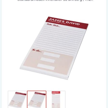
papper. Fullfärgstryck tillgängligt för varje ark.
Tre storlekar tillgängliga: 25/50/100 ark.